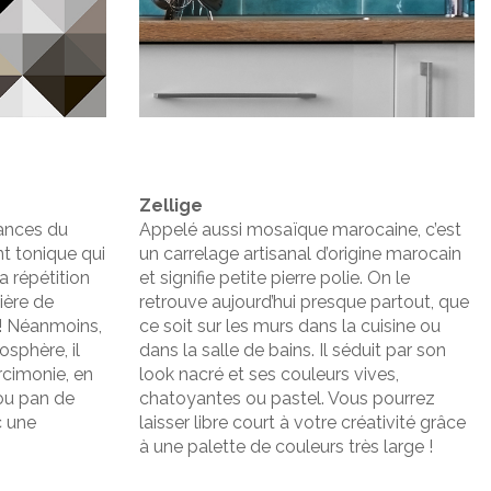
Zellige
dances du
Appelé aussi mosaïque marocaine, c’est
t tonique qui
un carrelage artisanal d’origine marocain
a répétition
et signifie petite pierre polie. On le
ière de
retrouve aujourd’hui presque partout, que
 ! Néanmoins,
ce soit sur les murs dans la cuisine ou
osphère, il
dans la salle de bains. Il séduit par son
arcimonie, en
look nacré et ses couleurs vives,
 ou pan de
chatoyantes ou pastel. Vous pourrez
c une
laisser libre court à votre créativité grâce
à une palette de couleurs très large !