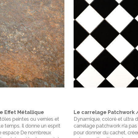
e Effet Métallique
Le carrelage Patchwork 
e tôles peintes ou vernies et
Dynamique, coloré et ultra dé
e temps. Il donne un esprit
carrelage patchwork n’a pas 
re espace De nombreux
pour donner du cachet, crée