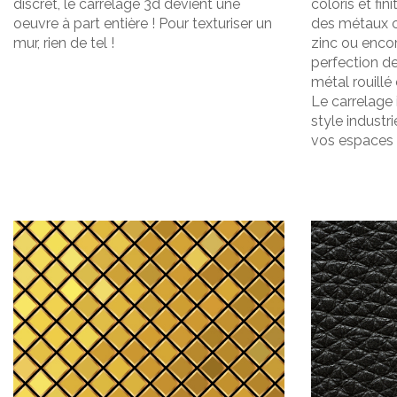
discret, le carrelage 3d devient une
coloris et fin
oeuvre à part entière ! Pour texturiser
un
des métaux co
mur, rien de tel !
zinc ou encor
perfection d
métal rouillé
Le carrelage 
style industr
vos espaces 