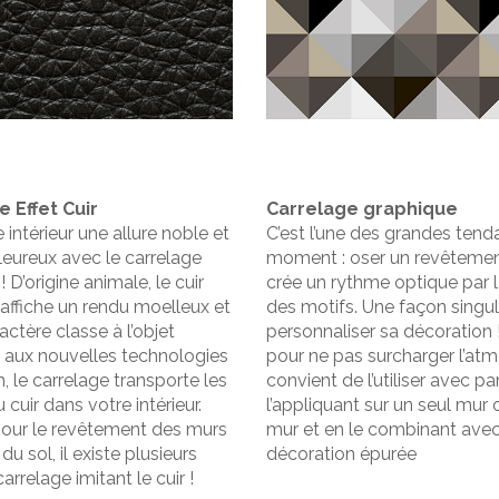
 Effet Cuir
Carrelage graphique
 intérieur une allure noble et
C’est l’une des grandes ten
leureux avec le carrelage
moment : oser un revêtemen
 ! D’origine animale, le cuir
crée un rythme optique par l
é affiche un rendu moelleux et
des motifs. Une façon singul
ctère classe à l’objet
personnaliser sa décoration
 aux nouvelles technologies
pour ne pas surcharger l’atm
n, le carrelage transporte les
convient de l’utiliser avec p
 cuir dans votre intérieur.
l’appliquant sur un seul mur
pour le revêtement des murs
mur et en le combinant ave
du sol, il existe plusieurs
décoration épurée
rrelage imitant le cuir !