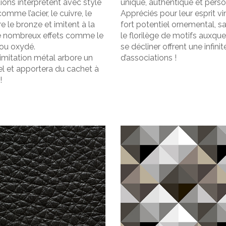
itions interprètent avec style
unique, authentique et perso
mme l’acier, le cuivre, le
Appréciés pour leur esprit vi
e le bronze et imitent à la
fort potentiel ornemental, 
e nombreux effets comme le
le florilège de motifs auxque
 ou oxydé.
se décliner offrent une infinit
imitation métal arbore un
d’associations !
iel et apportera du cachet à
!